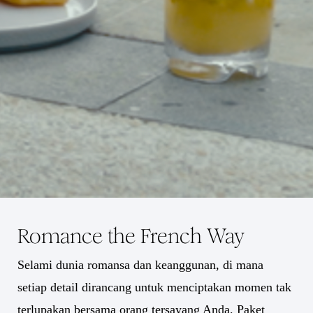
Romance the French Way
Selami dunia romansa dan keanggunan, di mana
setiap detail dirancang untuk menciptakan momen tak
terlupakan bersama orang tersayang Anda. Paket