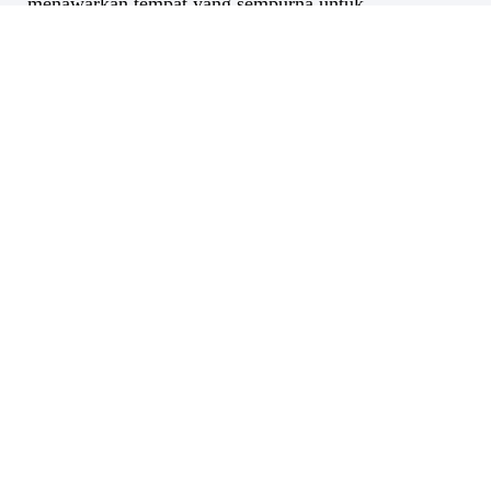
menawarkan tempat yang sempurna untuk
menciptakan kenangan berharga bersama.
Pesan Sekarang
Reservasi E-mail