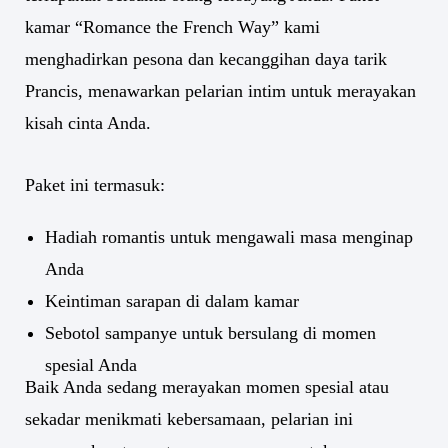
kamar “Romance the French Way” kami
menghadirkan pesona dan kecanggihan daya tarik
Prancis, menawarkan pelarian intim untuk merayakan
kisah cinta Anda.
Paket ini termasuk:
Hadiah romantis untuk mengawali masa menginap
Anda
Keintiman sarapan di dalam kamar
Sebotol sampanye untuk bersulang di momen
spesial Anda
Baik Anda sedang merayakan momen spesial atau
sekadar menikmati kebersamaan, pelarian ini